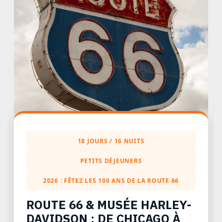
Route 66 et Musée Harley-Davidson – 18 jours de road 
18 JOURS / 16 NUITS
PETITS DÉJEUNERS
2026 : FÊTEZ LES 100 ANS DE LA ROUTE 66
ROUTE 66 & MUSÉE HARLEY-
DAVIDSON : DE CHICAGO À