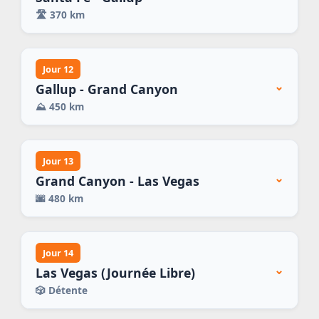
🛣️
370 km
Jour 12
⌄
Gallup - Grand Canyon
⛰️
450 km
Jour 13
⌄
Grand Canyon - Las Vegas
🌆
480 km
Jour 14
⌄
Las Vegas (Journée Libre)
🎲
Détente