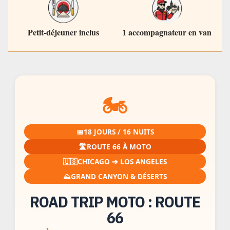
Petit-déjeuner inclus
1 accompagnateur en van
🏍️
📅
18 JOURS / 16 NUITS
🛣️
ROUTE 66 À MOTO
🇺🇸
CHICAGO ➔ LOS ANGELES
⛰️
GRAND CANYON & DÉSERTS
ROAD TRIP MOTO : ROUTE
66