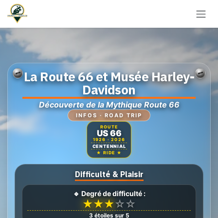
Se rendre au contenu
La Route 66 et Musée Harley-
Davidson
Découverte de la Mythique Route 66
INFOS · ROAD TRIP
ROUTE
US 66
1926 · 2026
CENTENNIAL
★ RIDE ★
Difficulté & Plaisir
🔹 Degré de difficulté :
★
★
★
☆
☆
3 étoiles sur 5