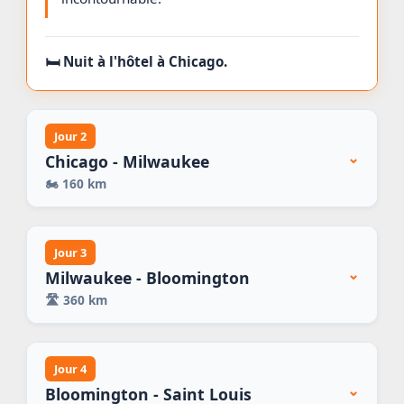
🛏️ Nuit à l'hôtel à Chicago.
Jour 2
⌄
Chicago - Milwaukee
🏍️
160 km
Jour 3
⌄
Milwaukee - Bloomington
🛣️
360 km
Jour 4
⌄
Bloomington - Saint Louis