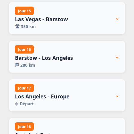
Jour 15
⌄
Las Vegas - Barstow
🛣️
350 km
Jour 16
⌄
Barstow - Los Angeles
🏁
280 km
Jour 17
⌄
Los Angeles - Europe
✈️
Départ
Jour 18
⌄