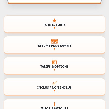
★
POINTS FORTS
▼
🗺️
RÉSUMÉ PROGRAMME
▼
💶
TARIFS & OPTIONS
▼
✅
INCLUS / NON INCLUS
▼
ℹ️
INFOS PRATIQUES