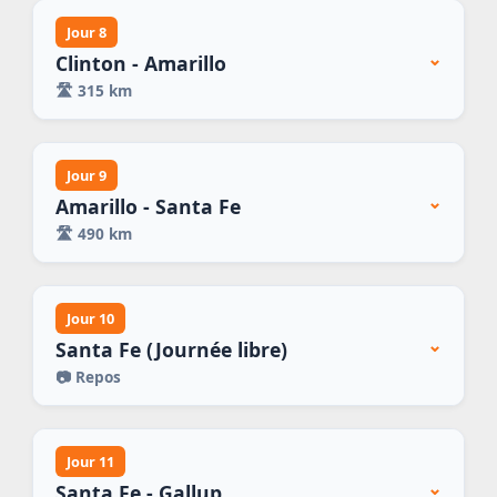
Jour 8
⌄
Clinton - Amarillo
🛣️
315 km
Jour 9
⌄
Amarillo - Santa Fe
🛣️
490 km
Jour 10
⌄
Santa Fe (Journée libre)
📷
Repos
Jour 11
⌄
Santa Fe - Gallup