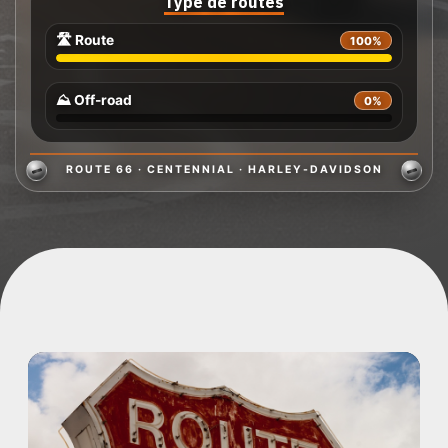
Type de routes
🛣️ Route
100%
⛰️ Off-road
0%
ROUTE 66 · CENTENNIAL · HARLEY-DAVIDSON