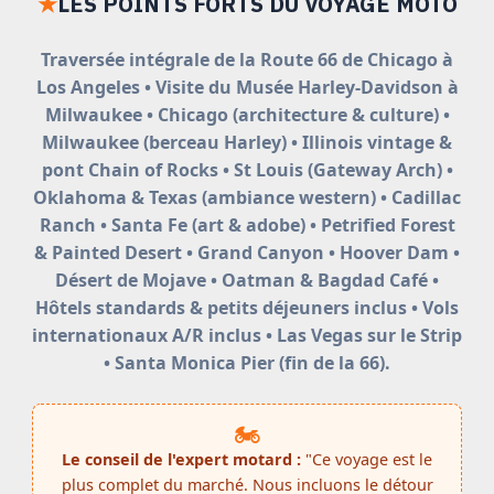
★
LES POINTS FORTS DU VOYAGE MOTO
Traversée intégrale de la Route 66 de Chicago à
Los Angeles • Visite du Musée Harley-Davidson à
Milwaukee • Chicago (architecture & culture) •
Milwaukee (berceau Harley) • Illinois vintage &
pont Chain of Rocks • St Louis (Gateway Arch) •
Oklahoma & Texas (ambiance western) • Cadillac
Ranch • Santa Fe (art & adobe) • Petrified Forest
& Painted Desert • Grand Canyon • Hoover Dam •
Désert de Mojave • Oatman & Bagdad Café •
Hôtels standards & petits déjeuners inclus • Vols
internationaux A/R inclus • Las Vegas sur le Strip
• Santa Monica Pier (fin de la 66).
🏍️
Le conseil de l'expert motard :
"Ce voyage est le
plus complet du marché. Nous incluons le détour