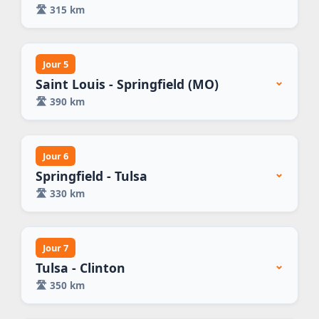
🛣️
315 km
Jour 5
⌄
Saint Louis - Springfield (MO)
🛣️
390 km
Jour 6
⌄
Springfield - Tulsa
🛣️
330 km
Jour 7
⌄
Tulsa - Clinton
🛣️
350 km