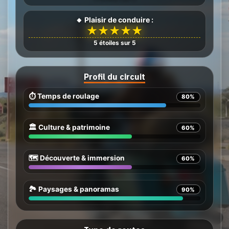
🔸 Plaisir de conduire :
★
★
★
★
★
5 étoiles sur 5
Profil du circuit
⏱️ Temps de roulage
80%
🏛️ Culture & patrimoine
60%
🗺️ Découverte & immersion
60%
🏞️ Paysages & panoramas
90%