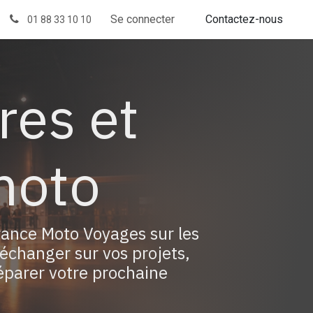
Demandez votre Devis
Se connecter
Contactez-nous
01 88 33 10 10
res et
moto
rance Moto Voyages sur les
échanger sur vos projets,
éparer votre prochaine