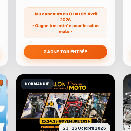
Jeu concours du 01 au 09 Avril
2026
• Gagne ton entrée pour le salon
moto •
GAGNE TON ENTRÉE
NORMANDIE
23 - 25 Octobre 2026