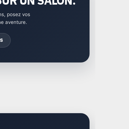
SUR UN SALON.
ns, posez vos
ne aventure.
RS