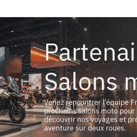
Carte Interactive Voyages
TT Tourist Trophy
Contact
Partenai
Salons 
Venez rencontrer l’équipe F
prochains salons moto pour 
découvrir nos voyages et pr
aventure sur deux roues.