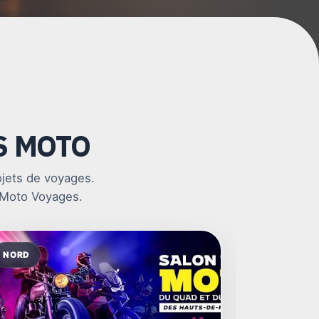
S MOTO
ojets de voyages.
e Moto Voyages.
oyages
NORD