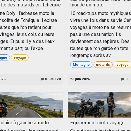
otte des motards en Tchéquie
monde en moto
né Doly : l’adresse moto la
10 road-trips moto mythiques
nsolite de Tchéquie Il existe
vivre une fois dans sa vie Cer
utes que l’on retient pour
voyages à moto ne se résum
virages, leurs cols ou leurs
pas à une destination. Ils
es. Et puis il y a des lieux
deviennent des repères. Des
ment à part, où l’expé...
routes que l’on garde en tête
longtemps après av...
agne
voyage
Montagne
motards
voyage
2026
0
120
23 juin 2026
0
nduire à gauche à moto
Equipement moto voyage