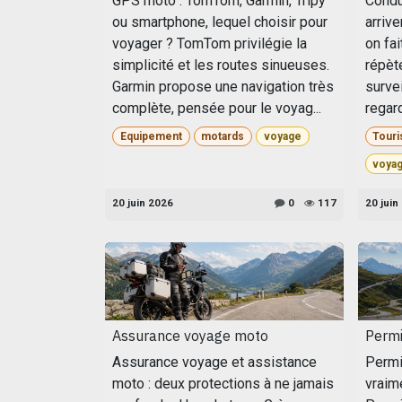
GPS moto : TomTom, Garmin, Tripy
Condui
ou smartphone, lequel choisir pour
arriv
voyager ? TomTom privilégie la
on fai
simplicité et les routes sinueuses.
répète
Garmin propose une navigation très
survei
complète, pensée pour le voyag...
regard
Equipement
motards
voyage
Touri
voya
20 juin 2026
0
117
20 juin
Assurance voyage moto
Perm
Assurance voyage et assistance
Permi
moto : deux protections à ne jamais
vraim