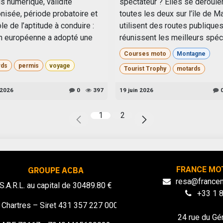
s numérique, validité
spectateur ? Elles se déroule
nisée, période probatoire et
toutes les deux sur l’île de M
le de l’aptitude à conduire :
utilisent des routes publiques
on européenne a adopté une
réunissent les meilleurs spécia
Courses moto
Montagne
rds
permis
voyage
Tourist Trophy
motards
 2026
0
397
19 juin 2026
1
2
FRANCE MO
GROUPE ACBA
resa@france
S.A.R.L. au capital de 30489.80 €
+33 1 
Chartres – Siret 431 357 227 00039
24 rue du Gé