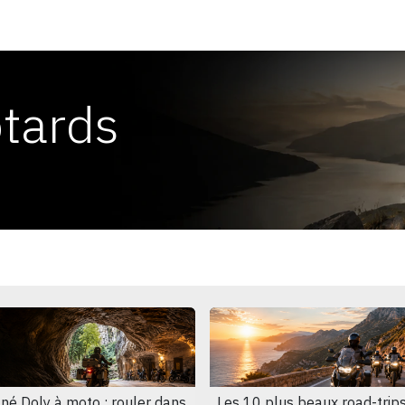
Carte Interactive Voyages
TT Tourist Trophy
Contact
tards
né Doly à moto : rouler dans
Les 10 plus beaux road-trip