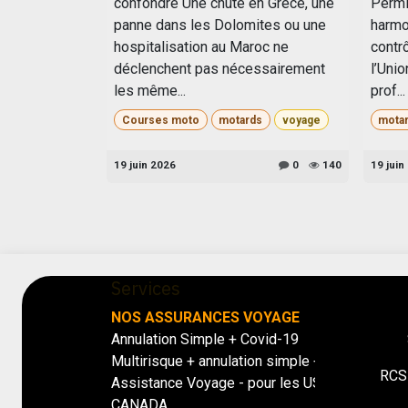
confondre Une chute en Grèce, une
Permi
panne dans les Dolomites ou une
harmo
hospitalisation au Maroc ne
contrô
déclenchent pas nécessairement
l’Uni
les même...
prof...
Courses moto
motards
voyage
mota
19 juin 2026
0
140
19 juin
Services
NOS ASSURANCES VOYAGE
Annulation Simple + Covid-19
Multirisque + annulation simple + covid-19
RCS 
Assistance Voyage - pour les USA /
CANADA