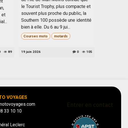
nt
le Tourist Trophy, plus compacte et
an,
souvent plus proche du public, la
 et
Southern 100 possède une identité
l...
bien à elle. Du 6 au 9 jui...
Courses moto
motards
0
89
19 juin 2026
0
105
TO VOYAGES
Entrer en contact
motovoyages.com
88 33 10 10
néral Leclerc