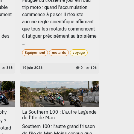
i
Fatigue du troisième jour en road
able
trip moto : quand l’accumulation
sument
commence à peser Il n’existe
aucune règle scientifique affirmant
que tous les motards commencent
, des
à fatiguer précisément au troisième
...
Equipement
motards
voyage
368
19 juin 2026
0
106
phy
La Southern 100 : L'autre Legende
de l'Ile de Man
y ?
Southern 100 : l’autre grand frisson
motard
de l’île de Man Moins connue que