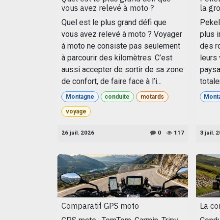
vous avez relevé à moto ?
la gr
Quel est le plus grand défi que
Pekel
vous avez relevé à moto ? Voyager
plus i
à moto ne consiste pas seulement
des ro
à parcourir des kilomètres. C’est
leurs 
aussi accepter de sortir de sa zone
paysag
de confort, de faire face à l’i...
totale
Montagne
conduite
motards
Mont
voyage
26 juil. 2026
0
117
3 juil. 
Comparatif GPS moto
La co