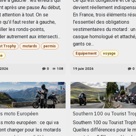
re à gauche : les erreurs qui
Ce qui est obligatoire et ce qu
ent après une pause Au début,
devient réellement indispens
t attention à tout. On se
En France, trois éléments ré
 qu’il faut rester à gauche,
l’essentiel des obligations
ller les ronds-points,
vestimentaires du motard : un
er autrement aux intersecti...
casque homologué et attaché
gants ce...
st Trophy
motards
permis
Equipement
voyage
ge
 2026
0
108
19 juin 2026
0
is moto Européen
Southern 100 ou Tourist Tro
s moto européen : ce qui va
Southern 100 ou Tourist Troph
ent changer pour les motards
Quelles différences pour le 